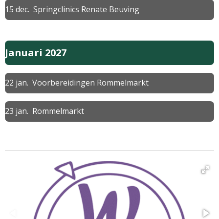
15 dec. Springclinics Renate Beuving
Januari 2027
22 jan. Voorbereidingen Rommelmarkt
23 jan. Rommelmarkt