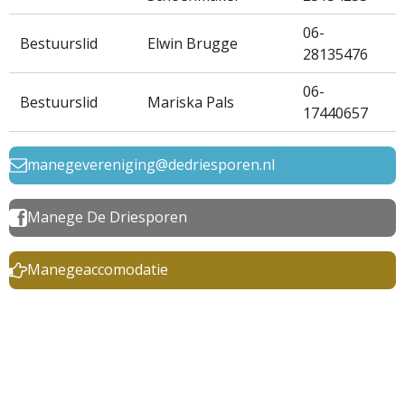
06-
Bestuurslid
Elwin Brugge
28135476
06-
Bestuurslid
Mariska Pals
17440657
manegevereniging@dedriesporen.nl
Manege De Driesporen
Manegeaccomodatie