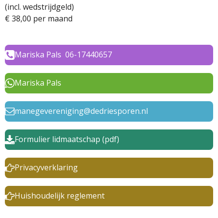
(incl. wedstrijdgeld)
€ 38,00 per maand
Mariska Pals 06-17440657
Mariska Pals
manegevereniging@dedriesporen.nl
Formulier lidmaatschap (pdf)
Privacyverklaring
Huishoudelijk reglement