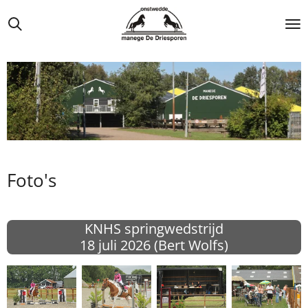
Ga
direct
naar
de
hoofdinhoud
Foto's
KNHS springwedstrijd
18 juli
2026 (Bert Wolfs)