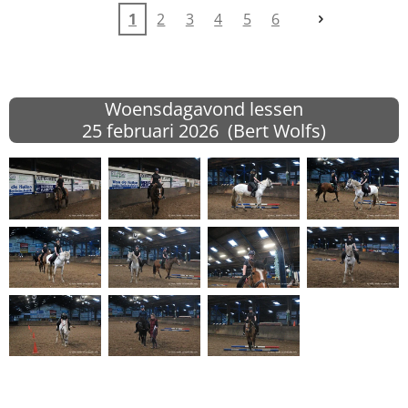
1
2
3
4
5
6
Woensdagavond lessen
25 februari 2026 (Bert Wolfs)