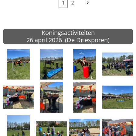
1
2
Koningsactiviteiten
26 april
2026 (De Driesporen)