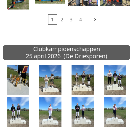
1
2
3
4
Clubkampioenschappen
25 april 2026 (De Driesporen)