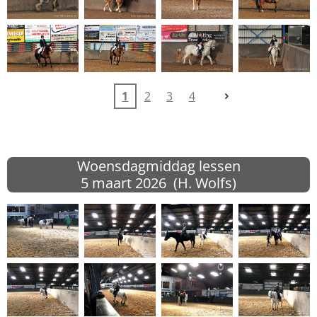
1
2
3
4
Woensdagmiddag lessen
5 maart
2026 (H. Wolfs)