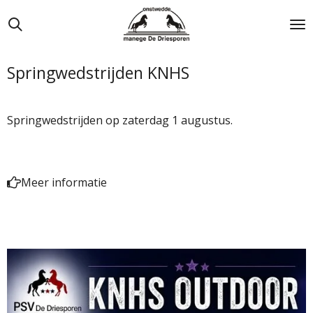
Ga
direct
naar
de
Springwedstrijden KNHS
hoofdinhoud
Springwedstrijden op zaterdag 1 augustus.
Meer informatie