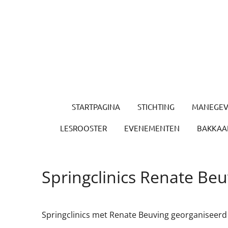
Ga
direct
naar
de
hoofdinhoud
STARTPAGINA
STICHTING
MANEGEV
LESROOSTER
EVENEMENTEN
BAKKAAR
Springclinics Renate Beu
Springclinics met Renate Beuving georganiseerd