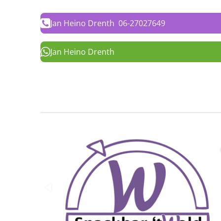
Jan Heino Drenth 06-27027649
Jan Heino Drenth