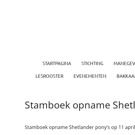
Ga
direct
naar
de
hoofdinhoud
STARTPAGINA
STICHTING
MANEGEV
LESROOSTER
EVENEMENTEN
BAKKAAR
Stamboek opname Shetl
Stamboek opname Shetlander pony’s op 11 april 