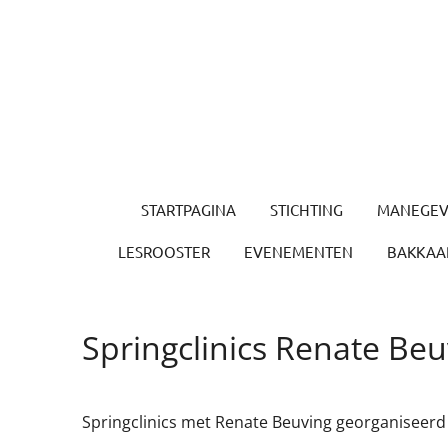
Ga
direct
naar
de
hoofdinhoud
STARTPAGINA
STICHTING
MANEGEV
LESROOSTER
EVENEMENTEN
BAKKAAR
Springclinics Renate Beu
Springclinics met Renate Beuving georganiseerd