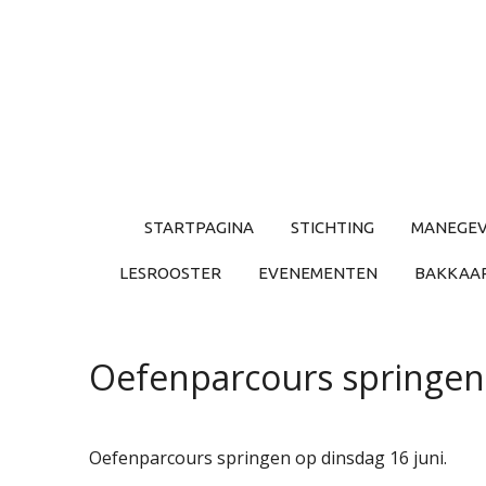
Ga
direct
naar
de
hoofdinhoud
STARTPAGINA
STICHTING
MANEGEV
LESROOSTER
EVENEMENTEN
BAKKAART
Oefenparcours springen
Oefenparcours springen op dinsdag 16 juni.