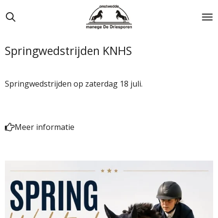
Ga
direct
naar
de
Springwedstrijden KNHS
hoofdinhoud
Springwedstrijden op zaterdag 18 juli.
Meer informatie