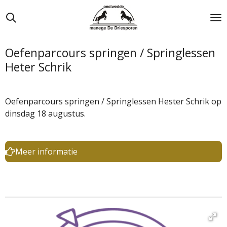
Ga
direct
naar
de
Oefenparcours springen / Springlessen
hoofdinhoud
Heter Schrik
Oefenparcours springen / Springlessen Hester Schrik op
dinsdag 18 augustus.
Meer informatie