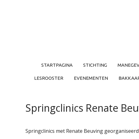
Ga
direct
naar
de
hoofdinhoud
STARTPAGINA
STICHTING
MANEGEV
LESROOSTER
EVENEMENTEN
BAKKAART
Springclinics Renate Beu
Springclinics met Renate Beuving georganiseerd