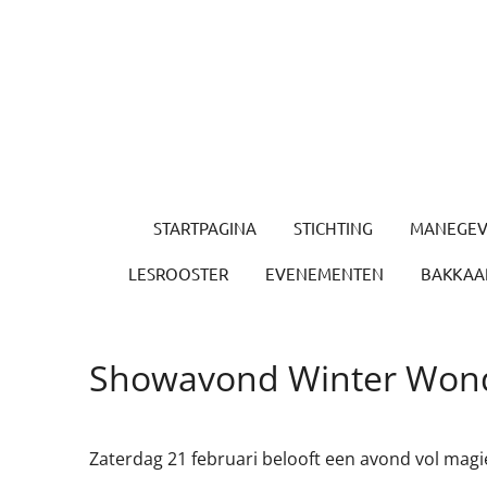
Ga
direct
naar
de
hoofdinhoud
STARTPAGINA
STICHTING
MANEGEV
LESROOSTER
EVENEMENTEN
BAKKAAR
Showavond Winter Won
Zaterdag 21 februari belooft een avond vol mag