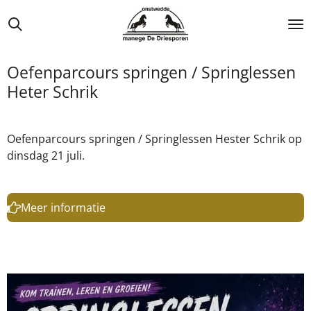
Ga
direct
naar
de
Oefenparcours springen / Springlessen
hoofdinhoud
Heter Schrik
Oefenparcours springen / Springlessen Hester Schrik op
dinsdag 21 juli.
Meer informatie