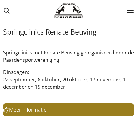
Ga
direct
naar
de
Springclinics Renate Beuving
hoofdinhoud
Springclinics met Renate Beuving georganiseerd door de
Paardensportvereniging.
Dinsdagen:
22 september, 6 oktober, 20 oktober, 17 november, 1
december en 15 december
Meer informatie