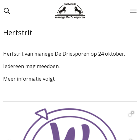
Ga
direct
naar
de
Herfstrit
hoofdinhoud
Herfstrit van manege De Driesporen op 24 oktober.
Iedereen mag meedoen.
Meer informatie volgt.