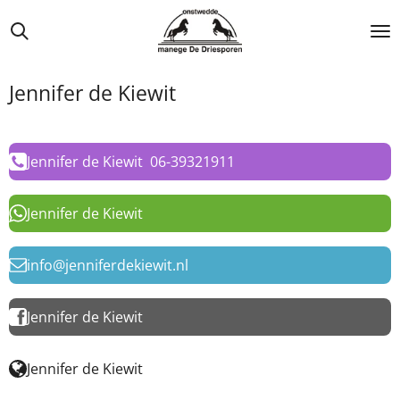
Ga
direct
naar
de
Jennifer de Kiewit
hoofdinhoud
Jennifer de Kiewit 06-39321911
Jennifer de Kiewit
info@jenniferdekiewit.nl
Jennifer de Kiewit
Jennifer de Kiewit