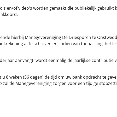
's en/of video's worden gemaakt die publiekelijk gebruikt
 akkoord.
kende hierbij Manegevereniging De Driesporen te Onstwedde
krekening af te schrijven en, indien van toepassing, het l
nderjaar aanvangt, wordt eenmalig de jaarlijkse contributie
ft u 8 weken (56 dagen) de tijd om uw bank opdracht te geven
p zal de Manegevereniging zorgen voor een tijdige stopzett