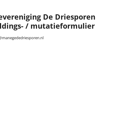
vereniging De Driesporen
dings- / mutatieformulier
g@manegededriesporen.nl