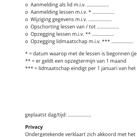
o Aanmelding als lid m.i.v. ..................
o Aanmelding lessen m.i.v. * ..................
o Wijziging gegevens m.i.v. ...................
o Opschorting lessen van / tot ..................
o Opzegging lessen m.i.v. ** ..................
o Opzegging lidmaatschap m.i.v. *** ..................
* = datum waarop met de lessen is begonnen (je
** = er geldt een opzegtermijn van 1 maand
*** = lidmaatschap eindigt per 1 januari van he
geplaatst dag/tijd: ...................
Privacy
Ondergetekende verklaart zich akkoord met het P