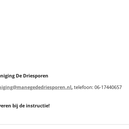
niging De Driesporen
iging@manegededriesporen.nl
,
telefoon: 06-17440657
eren bij de instructie!