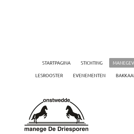
Ga
direct
naar
de
hoofdinhoud
STARTPAGINA
STICHTING
MANEGEV
LESROOSTER
EVENEMENTEN
BAKKAAR