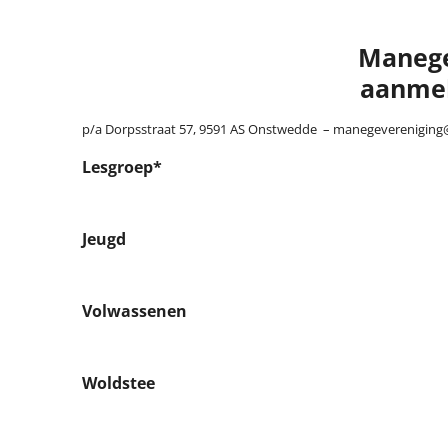
Manege
aanmel
p/a Dorpsstraat 57, 9591 AS Onstwedde – manegeverenigin
Lesgroep*
Jeugd
Volwassenen
Woldstee